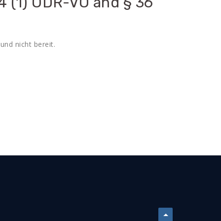
14 (1) ODR-VO and § 36
und nicht bereit.